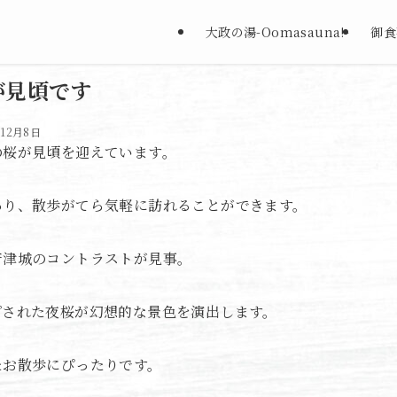
大政の湯-Oomasauna!-
御食
が見頃です
年12月8日
の桜が見頃を迎えています。
あり、散歩がてら気軽に訪れることができます。
唐津城のコントラストが見事。
プされた夜桜が幻想的な景色を演出します。
たお散歩にぴったりです。